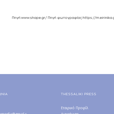
Πηγή:www.shape.gr/ Πηγή φωτογραφίας:https://m.eirinika.
ΩΝΙΑ
THESSALIKI PRESS
Εταιρικό Προφίλ
omorfia@gmail.c
Διαφήμιση