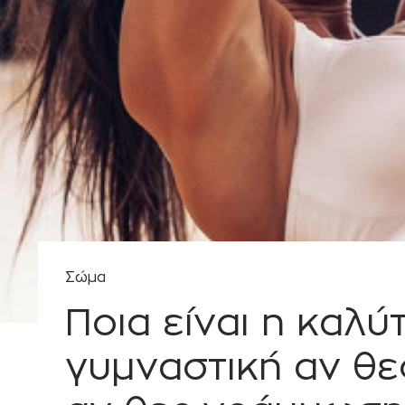
Ι
Κ
Η
Σώμα
Ποια είναι η καλύ
γυμναστική αν θε