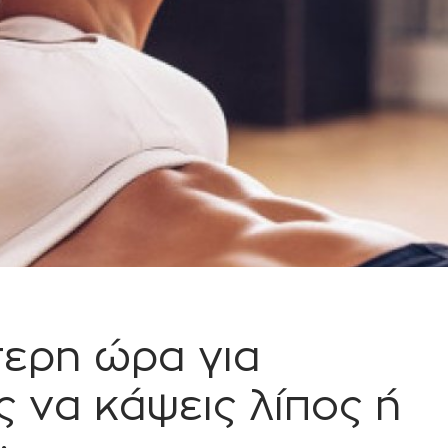
τερη ώρα για
ς να κάψεις λίπος ή