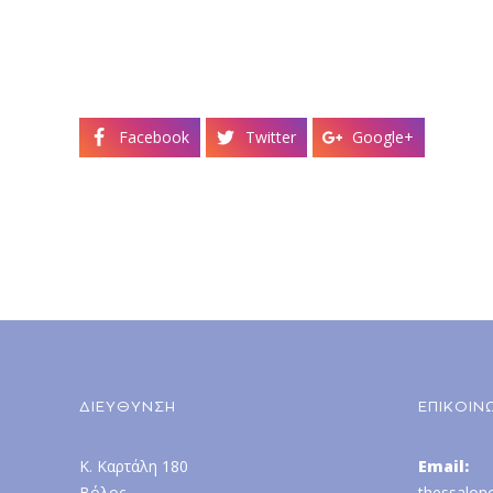
Facebook
Twitter
Google+
ΔΙΕΥΘΥΝΣΗ
ΕΠΙΚΟΙΝ
Κ. Καρτάλη 180
Email:
Βόλος
thessalon