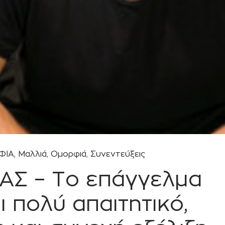
ΦΙΑ
,
Μαλλιά
,
Ομορφιά
,
Συνεντεύξεις
ΑΣ – Το επάγγελμα
 πολύ απαιτητικό,