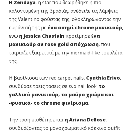
Η Zendaya
, η star που θεωρήθηκε η πιο
καλοντυμένη της βραδιάς, ανέδειξε τις λάμψεις
της Valentino φούστας της, ολοκληρώνοντας την
εμφάνισή της με
ένα ασημί chrome μανικιούρ
,
ενώ
η Jessica Chastain
προτίμησε έ
να
μανικιούρ σε rose gold απόχρωση
, που
ταίριαζε εξαιρετικά με την mermaid-like τουαλέτα
της.
Η βασίλισσα των red carpet nails,
Cynthia Erivo
,
συνδύασε τρεις τάσεις σε ένα nail look:
το
γαλλικό μανικιούρ, το μαύρο χρώμα και
-φυσικά- το chrome φινίρισμα
.
Την τάση υιοθέτησε και
η Ariana DeBose
,
συνδυάζοντας το μονοχρωματικό κόκκινο outfit