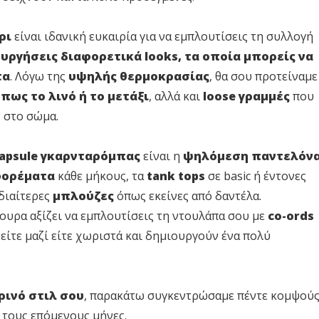
ρι
είναι ιδανική ευκαιρία για να εμπλουτίσεις τη συλλογή
ουργήσεις διαφορετικά looks, τα οποία μπορείς να
τα
. Λόγω της
υψηλής θερμοκρασίας
, θα σου προτείναμε
πως το λινό ή το μετάξι
, αλλά και
loose γραμμές
που
 στο σώμα.
capsule γκαρνταρόμπας
είναι η
ψηλόμεση παντελόν
φορέματα
κάθε μήκους, τα
tank tops
σε basic ή έντονες
ιδιαίτερες
μπλούζες
όπως εκείνες από δαντέλα.
γουρα αξίζει να εμπλουτίσεις τη ντουλάπα σου με
co-ords
 είτε μαζί είτε χωριστά και δημιουργούν ένα πολύ
ρινό στιλ σου
, παρακάτω συγκεντρώσαμε πέντε κομψού
 τους επόμενους μήνες.