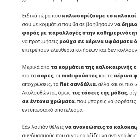
Ειδικά τώρα που
καλωσορίζουμε το καλοκαί
σου με κομμάτια που θα σε βοηθήσουν ν
α δημι
φοράς με παραλλαγές στην καθημερινότη
να προτιμήσεις
ρούχα σε αέρινα υφάσματα ό
επιτρέπουν ελευθερία κινήσεων και δεν κολλούν
Μερικά από
τα κομμάτια της καλοκαιρινής 
και τα
σορτς
, οι
midi φούστες
και τα
αέρινα 
αποχρώσεις, τα
flat σανδάλια
, αλλά και οι πιο 
Ακολουθώντας όμως
τις τάσεις της μόδας
, σί
σε έντονα χρώματα
, που μπορείς να φορέσεις
εντυπωσιακό αποτέλεσμα.
Εάν λοιπόν θέλεις
να ανανεώσεις το καλοκαι
συνδυασμούς που σίγουρα αξίζει να αντιγράψεις