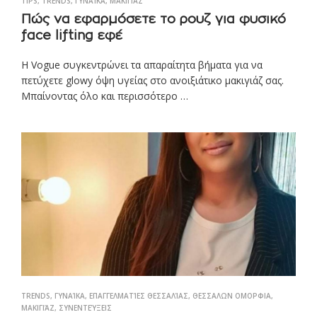
TIPS
,
TRENDS
,
ΓΥΝΑΊΚΑ
,
ΜΑΚΙΓΙΆΖ
Πώς να εφαρμόσετε το ρουζ για φυσικό
face lifting εφέ
Η Vogue συγκεντρώνει τα απαραίτητα βήματα για να
πετύχετε glowy όψη υγείας στο ανοιξιάτικο μακιγιάζ σας.
Μπαίνοντας όλο και περισσότερο …
TRENDS
,
ΓΥΝΑΊΚΑ
,
ΕΠΑΓΓΕΛΜΑΤΊΕΣ ΘΕΣΣΑΛΊΑΣ
,
ΘΕΣΣΑΛΩΝ ΟΜΟΡΦΙΑ
,
ΜΑΚΙΓΙΆΖ
,
ΣΥΝΕΝΤΕΎΞΕΙΣ