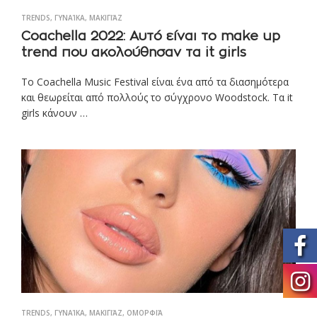
TRENDS
,
ΓΥΝΑΊΚΑ
,
ΜΑΚΙΓΙΆΖ
Coachella 2022: Αυτό είναι το make up
trend που ακολούθησαν τα it girls
Το Coachella Music Festival είναι ένα από τα διασημότερα
και θεωρείται από πολλούς το σύγχρονο Woodstock. Τα it
girls κάνουν …
TRENDS
,
ΓΥΝΑΊΚΑ
,
ΜΑΚΙΓΙΆΖ
,
ΟΜΟΡΦΙΆ